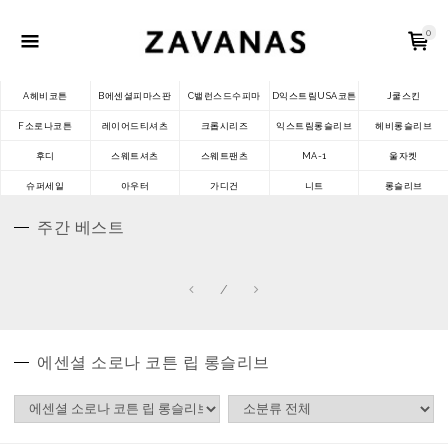
0
A헤비코튼
B에센셜피마스판
C밸런스드수피마
D익스트림USA코튼
J쿨스킨
F소로나코튼
레이어드티셔츠
크롭시리즈
익스트림롱슬리브
헤비롱슬리브
후디
스웨트셔츠
스웨트팬츠
MA-1
울자켓
슈퍼세일
아우터
가디건
니트
롱슬리브
주간 베스트
/
에센셜 소로나 코튼 립 롱슬리브