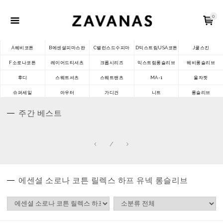
0
A헤비코튼
B에센셜피마스판
C밸런스드수피마
D익스트림USA코튼
J쿨스킨
F소로나코튼
레이어드티셔츠
크롭시리즈
익스트림롱슬리브
헤비롱슬리브
후디
스웨트셔츠
스웨트팬츠
MA-1
울자켓
슈퍼세일
아우터
가디건
니트
롱슬리브
주간 베스트
/
에센셜 소로나 코튼 릴렉스 하프 유넥 롱슬리브