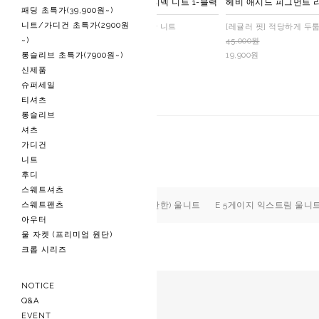
헤비 애시드 피그먼트 헨리넥 니트 1-블랙
헤비 애시드 피그먼트 라
패딩 초특가(39,900원~)
니트/가디건 초특가(2900원
[레귤러 핏] 적당하게 두툼한 니트
[레귤러 핏] 적당하게 두
~)
45,000원
45,000원
롱슬리브 초특가(7900원~)
19,900원
19,900원
신제품
슈퍼세일
티셔츠
롱슬리브
셔츠
가디건
반팔 니트
니트
후디
스웨트셔츠
스웨트팬츠
A 미니멀 소프트 (탄탄한) 울니트
E 5게이지 익스트림 울니트
아우터
울 자켓 (프리미엄 원단)
크롭 시리즈
등록된 상품이 없습니다.
NOTICE
Q&A
EVENT