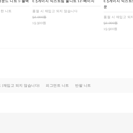
운드 니트 1-블랙
E 5게이지 익스트림 울니트 12-베이지
E 5게이지 익스트
운
툼한 니트
품절 시 재입고 되지 않습니다
92,000원
품절 시 재입고 되
19,900원
92,000원
19,900원
 [재입고 되지 않습니다]
피그먼트 니트
반팔 니트