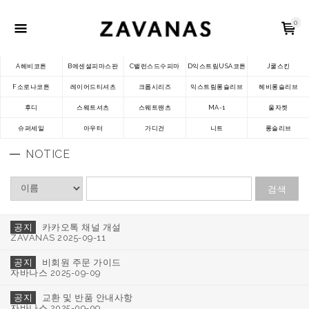
0
A헤비코튼
B에센셜피마스판
C밸런스드수피마
D익스트림USA코튼
J쿨스킨
F소로나코튼
레이어드티셔츠
크롭시리즈
익스트림롱슬리브
헤비롱슬리브
후디
스웨트셔츠
스웨트팬츠
MA-1
울자켓
슈퍼세일
아우터
가디건
니트
롱슬리브
NOTICE
검색
공지
카카오톡 채널 개설
ZAVANAS 2025-09-11
공지
비회원 주문 가이드
자바나스 2025-09-09
공지
교환 및 반품 안내사항
자바나스 2025-09-09